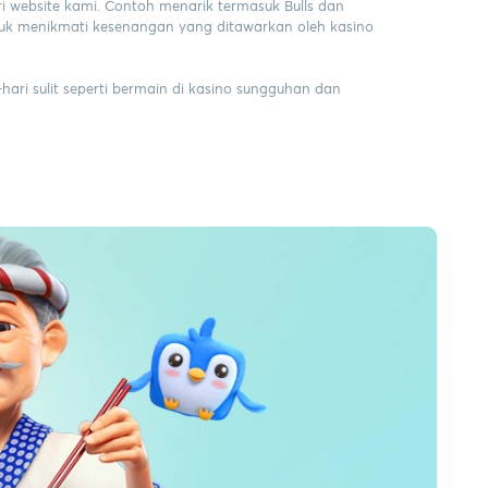
i website kami. Contoh menarik termasuk Bulls dan
tuk menikmati kesenangan yang ditawarkan oleh kasino
ri sulit seperti bermain di kasino sungguhan dan