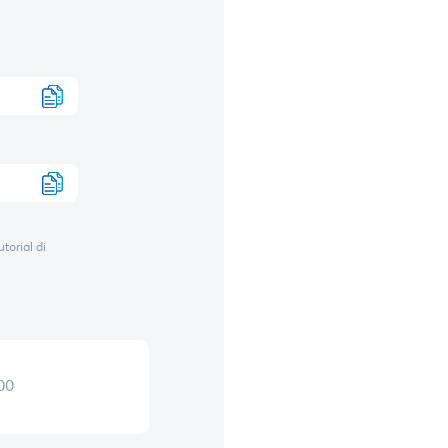
utorial di
000