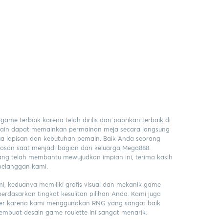
 terbaik karena telah dirilis dari pabrikan terbaik di
emain dapat memainkan permainan meja secara langsung
ua lapisan dan kebutuhan pemain. Baik Anda seorang
san saat menjadi bagian dari keluarga Mega888.
ng telah membantu mewujudkan impian ini, terima kasih
 pelanggan kami.
i, keduanya memiliki grafis visual dan mekanik game
rdasarkan tingkat kesulitan pilihan Anda. Kami juga
populer karena kami menggunakan RNG yang sangat baik
embuat desain game roulette ini sangat menarik.