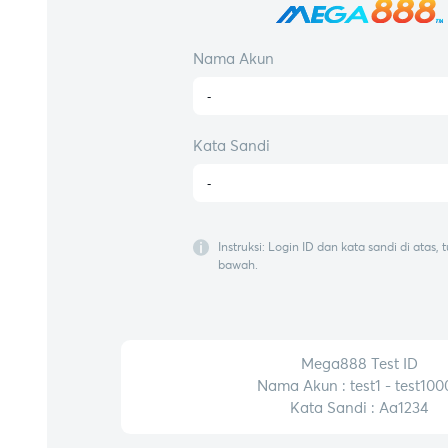
Nama Akun
Kata Sandi
Instruksi:
Login ID dan kata sandi di atas, t
bawah.
Mega888 Test ID
Nama Akun
: test1 - test10
Kata Sandi
: Aa1234