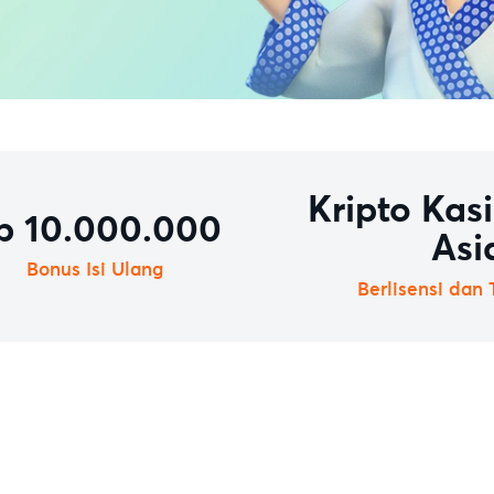
Kripto Kasi
p 10.000.000
Asi
Bonus Isi Ulang
Berlisensi dan 