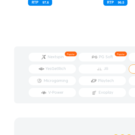
RTP
97.6
RTP
96.5
Popular
Popular
Nextspin
PG Soft
YesGetRich
Jili
Microgaming
Playtech
V-Power
Evoplay